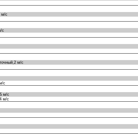
 м/с
/с
очный,2 м/с
м/с
5 м/с
4 м/с