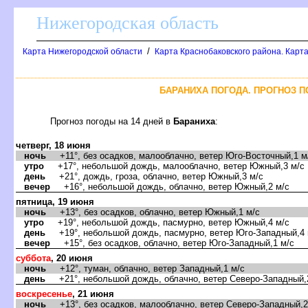
Нижегородская область
/
Карта Нижегородской области
Карта Краснобаковского района. Карта
БАРАНИХА ПОГОДА. ПРОГНОЗ П
Прогноз погоды на 14 дней
Бараниха
:
четверг, 18 июня
ночь
+11°, без осадков, малооблачно, ветер Юго-Восточный,1 м
утро
+17°, небольшой дождь, малооблачно, ветер Южный,3 м/с
день
+21°, дождь, гроза, облачно, ветер Южный,3 м/с
ечер
+16°, небольшой дождь, облачно, ветер Южный,2 м/с
пятница, 19 июня
ночь
+13°, без осадков, облачно, ветер Южный,1 м/с
утро
+19°, небольшой дождь, пасмурно, ветер Южный,4 м/с
день
+19°, небольшой дождь, пасмурно, ветер Юго-Западный,4 
ечер
+15°, без осадков, облачно, ветер Юго-Западный,1 м/с
суббота
, 20 июня
ночь
+12°, туман, облачно, ветер Западный,1 м/с
день
+21°, небольшой дождь, облачно, ветер Северо-Западный,
оскресенье
, 21 июня
ночь
+13°, без осадков, малооблачно, ветер Северо-Западный,2