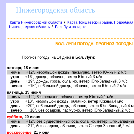
Нижегородская область
/
Карта Нижегородской области
Карта Тоншаевский район. Подробная 
/
Нижегородская область
Бол. Луги на карте
БОЛ. ЛУГИ ПОГОДА. ПРОГНОЗ ПОГОДЫ 
Прогноз погоды на 14 дней
Бол. Луги
:
четверг, 18 июня
ночь
+12°, небольшой дождь, пасмурно, ветер Южный,2 м/с
утро
+16°, дождь, облачно, ветер Южный,3 м/с
день
+19°, дождь, гроза, облачно, ветер Юго-Западный,3 м/с
ечер
+15°, небольшой дождь, облачно, ветер Южный,2 м/с
пятница, 19 июня
ночь
+12°, без осадков, облачно, ветер Южный,1 м/с
утро
+18°, небольшой дождь, облачно, ветер Южный,4 м/с
день
+20°, небольшой дождь, облачно, ветер Юго-Западный,4 м
ечер
+16°, без осадков, пасмурно, ветер Юго-Западный,2 м/с
суббота
, 20 июня
ночь
+12°, без существенных оса, облачно, ветер Юго-Западный
день
+21°, без осадков, облачно, ветер Северо-Западный,2 м/с
оскресенье
, 21 июня