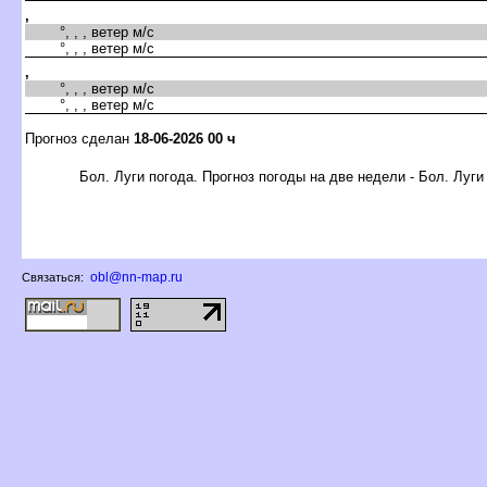
,
°, , , ветер м/с
°, , , ветер м/с
,
°, , , ветер м/с
°, , , ветер м/с
Прогноз сделан
18-06-2026 00 ч
Бол. Луги погода. Прогноз погоды на две недели - Бол. Луги
obl@nn-map.ru
Связаться: