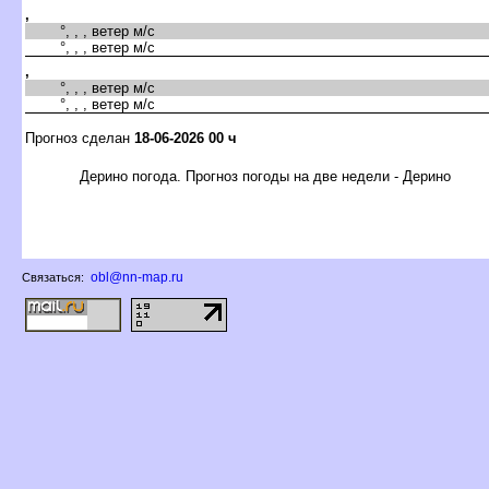
,
°, , , ветер м/с
°, , , ветер м/с
,
°, , , ветер м/с
°, , , ветер м/с
Прогноз сделан
18-06-2026 00 ч
Дерино погода. Прогноз погоды на две недели - Дерино
obl@nn-map.ru
Связаться: