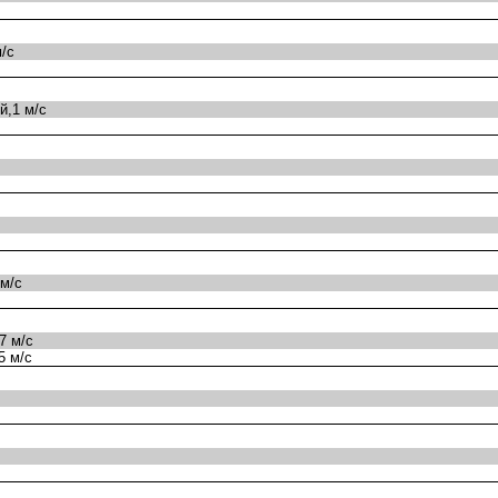
/с
,1 м/с
м/с
7 м/с
5 м/с