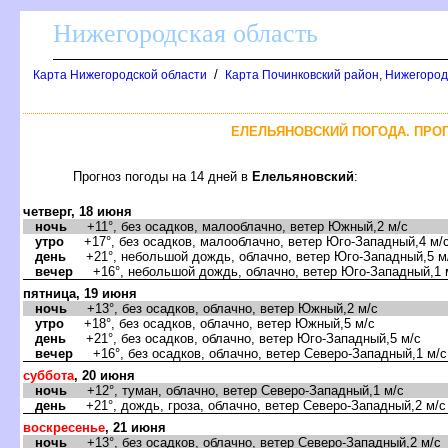
Нижегородская область
/
Карта Нижегородской области
Карта Починковский район, Нижегород
ЕЛЕЛЬЯНОВСКИЙ ПОГОДА. ПРОГ
Прогноз погоды на 14 дней
Елельяновский
:
четверг, 18 июня
ночь
+11°, без осадков, малооблачно, ветер Южный,2 м/с
утро
+17°, без осадков, малооблачно, ветер Юго-Западный,4 м/
день
+21°, небольшой дождь, облачно, ветер Юго-Западный,5 м
ечер
+16°, небольшой дождь, облачно, ветер Юго-Западный,1 
пятница, 19 июня
ночь
+13°, без осадков, облачно, ветер Южный,2 м/с
утро
+18°, без осадков, облачно, ветер Южный,5 м/с
день
+21°, без осадков, облачно, ветер Юго-Западный,5 м/с
ечер
+16°, без осадков, облачно, ветер Северо-Западный,1 м/с
суббота
, 20 июня
ночь
+12°, туман, облачно, ветер Северо-Западный,1 м/с
день
+21°, дождь, гроза, облачно, ветер Северо-Западный,2 м/с
оскресенье
, 21 июня
ночь
+13°, без осадков, облачно, ветер Северо-Западный,2 м/с