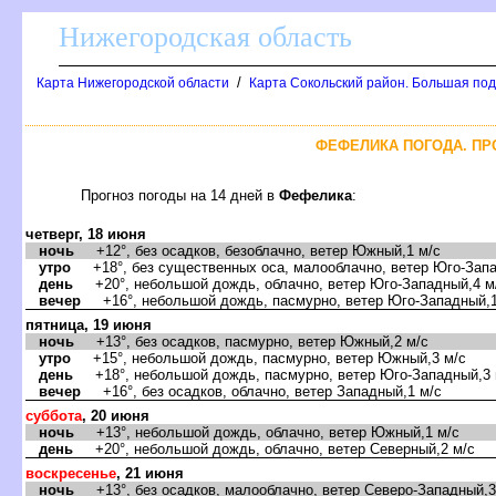
Нижегородская область
/
Карта Нижегородской области
Карта Сокольский район. Большая по
ФЕФЕЛИКА ПОГОДА. ПР
Прогноз погоды на 14 дней
Фефелика
:
четверг, 18 июня
ночь
+12°, без осадков, безоблачно, ветер Южный,1 м/с
утро
+18°, без существенных оса, малооблачно, ветер Юго-Запа
день
+20°, небольшой дождь, облачно, ветер Юго-Западный,4 м
ечер
+16°, небольшой дождь, пасмурно, ветер Юго-Западный,1
пятница, 19 июня
ночь
+13°, без осадков, пасмурно, ветер Южный,2 м/с
утро
+15°, небольшой дождь, пасмурно, ветер Южный,3 м/с
день
+18°, небольшой дождь, пасмурно, ветер Юго-Западный,3 
ечер
+16°, без осадков, облачно, ветер Западный,1 м/с
суббота
, 20 июня
ночь
+13°, небольшой дождь, облачно, ветер Южный,1 м/с
день
+20°, небольшой дождь, облачно, ветер Северный,2 м/с
оскресенье
, 21 июня
ночь
+13°, без осадков, малооблачно, ветер Северо-Западный,3