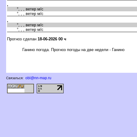
,
°, , , ветер м/с
°, , , ветер м/с
,
°, , , ветер м/с
°, , , ветер м/с
Прогноз сделан
18-06-2026 00 ч
Ганино погода. Прогноз погоды на две недели - Ганино
obl@nn-map.ru
Связаться: