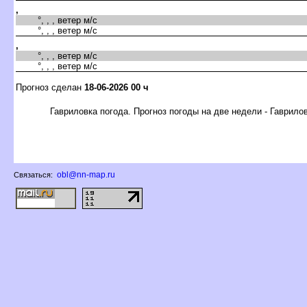
,
°, , , ветер м/с
°, , , ветер м/с
,
°, , , ветер м/с
°, , , ветер м/с
Прогноз сделан
18-06-2026 00 ч
Гавриловка погода. Прогноз погоды на две недели - Гаврило
obl@nn-map.ru
Связаться: