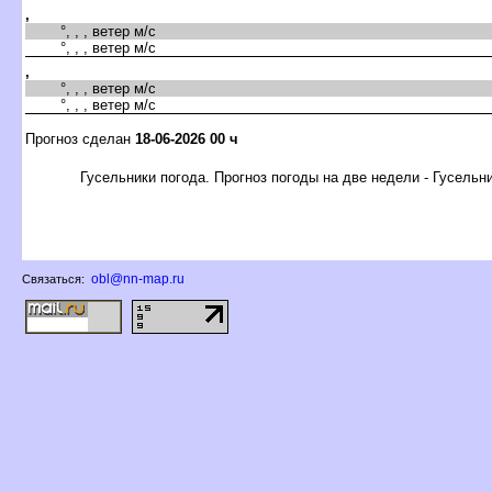
,
°, , , ветер м/с
°, , , ветер м/с
,
°, , , ветер м/с
°, , , ветер м/с
Прогноз сделан
18-06-2026 00 ч
Гусельники погода. Прогноз погоды на две недели - Гусельн
obl@nn-map.ru
Связаться: