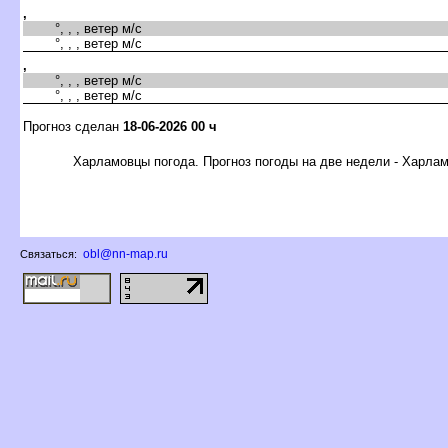
,
°, , , ветер м/с
°, , , ветер м/с
,
°, , , ветер м/с
°, , , ветер м/с
Прогноз сделан
18-06-2026 00 ч
Харламовцы погода. Прогноз погоды на две недели - Харла
obl@nn-map.ru
Связаться: