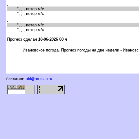
,
°, , , ветер м/с
°, , , ветер м/с
,
°, , , ветер м/с
°, , , ветер м/с
Прогноз сделан
18-06-2026 00 ч
Ивановское погода. Прогноз погоды на две недели - Ивановс
obl@nn-map.ru
Связаться: