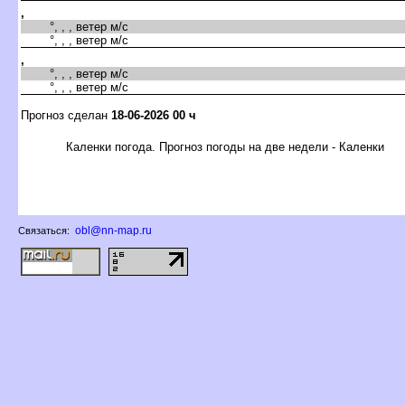
,
°, , , ветер м/с
°, , , ветер м/с
,
°, , , ветер м/с
°, , , ветер м/с
Прогноз сделан
18-06-2026 00 ч
Каленки погода. Прогноз погоды на две недели - Каленки
obl@nn-map.ru
Связаться: