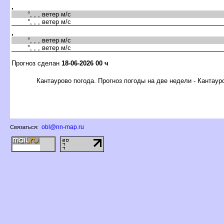
,
°, , , ветер м/с
°, , , ветер м/с
,
°, , , ветер м/с
°, , , ветер м/с
Прогноз сделан
18-06-2026 00 ч
Кантаурово погода. Прогноз погоды на две недели - Кантаур
obl@nn-map.ru
Связаться: