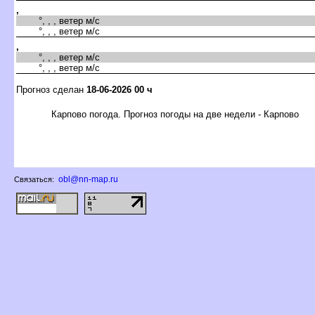
,
°, , , ветер м/с
°, , , ветер м/с
,
°, , , ветер м/с
°, , , ветер м/с
Прогноз сделан
18-06-2026 00 ч
Карпово погода. Прогноз погоды на две недели - Карпово
obl@nn-map.ru
Связаться: