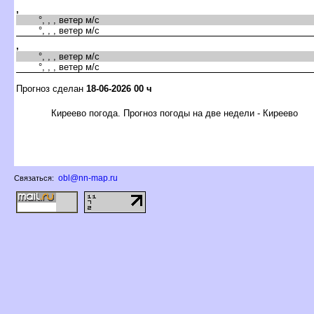
,
°, , , ветер м/с
°, , , ветер м/с
,
°, , , ветер м/с
°, , , ветер м/с
Прогноз сделан
18-06-2026 00 ч
Киреево погода. Прогноз погоды на две недели - Киреево
obl@nn-map.ru
Связаться: