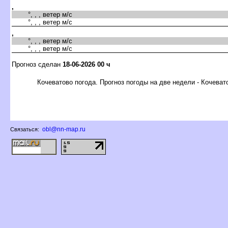
,
°, , , ветер м/с
°, , , ветер м/с
,
°, , , ветер м/с
°, , , ветер м/с
Прогноз сделан
18-06-2026 00 ч
Кочеватово погода. Прогноз погоды на две недели - Кочеват
obl@nn-map.ru
Связаться: