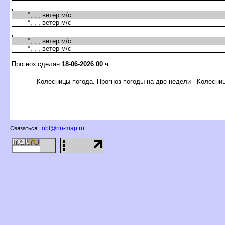
,
°, , , ветер м/с
°, , , ветер м/с
,
°, , , ветер м/с
°, , , ветер м/с
Прогноз сделан
18-06-2026 00 ч
Колесницы погода. Прогноз погоды на две недели - Колесни
obl@nn-map.ru
Связаться: