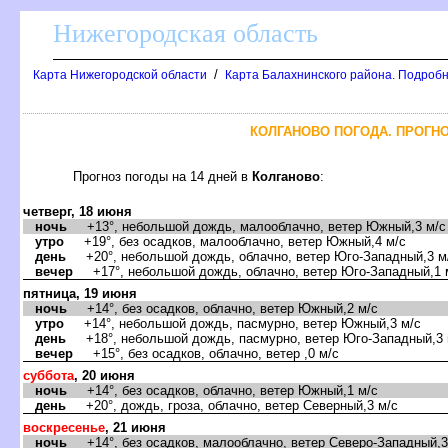
Нижегородская область
/
Карта Нижегородской области
Карта Балахнинского района. Подробн
КОЛГАНОВО ПОГОДА. ПРОГНО
Прогноз погоды на 14 дней
Колганово
:
четверг, 18 июня
ночь
+13°, небольшой дождь, малооблачно, ветер Южный,3 м/с
утро
+19°, без осадков, малооблачно, ветер Южный,4 м/с
день
+20°, небольшой дождь, облачно, ветер Юго-Западный,3 м
ечер
+17°, небольшой дождь, облачно, ветер Юго-Западный,1 
пятница, 19 июня
ночь
+14°, без осадков, облачно, ветер Южный,2 м/с
утро
+14°, небольшой дождь, пасмурно, ветер Южный,3 м/с
день
+18°, небольшой дождь, пасмурно, ветер Юго-Западный,3 
ечер
+15°, без осадков, облачно, ветер ,0 м/с
суббота
, 20 июня
ночь
+14°, без осадков, облачно, ветер Южный,1 м/с
день
+20°, дождь, гроза, облачно, ветер Северный,3 м/с
оскресенье
, 21 июня
ночь
+14°, без осадков, малооблачно, ветер Северо-Западный,3