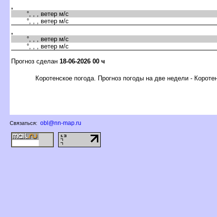
,
°, , , ветер м/с
°, , , ветер м/с
,
°, , , ветер м/с
°, , , ветер м/с
Прогноз сделан
18-06-2026 00 ч
Коротенское погода. Прогноз погоды на две недели - Короте
obl@nn-map.ru
Связаться: