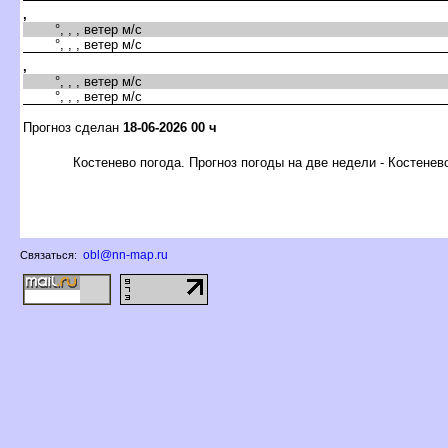
,
°, , , ветер м/с
°, , , ветер м/с
,
°, , , ветер м/с
°, , , ветер м/с
Прогноз сделан
18-06-2026 00 ч
Костенево погода. Прогноз погоды на две недели - Костенев
obl@nn-map.ru
Связаться: