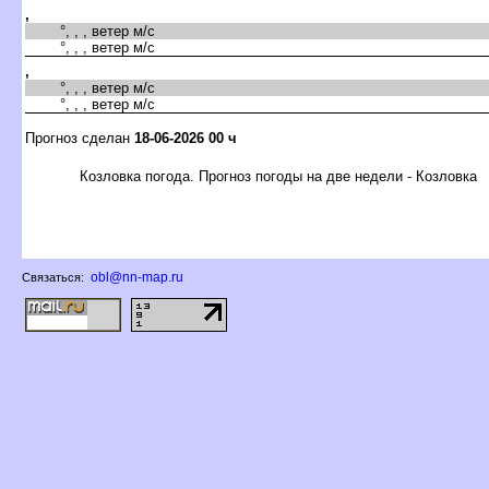
,
°, , , ветер м/с
°, , , ветер м/с
,
°, , , ветер м/с
°, , , ветер м/с
Прогноз сделан
18-06-2026 00 ч
Козловка погода. Прогноз погоды на две недели - Козловка
obl@nn-map.ru
Связаться: