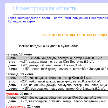
Нижегородская область
/
Карта Нижегородской области
Карта Тонкинский район, Нижегородск
Кузнецово на карте
КУЗНЕЦОВО ПОГОДА. ПРОГНОЗ ПОГОДЫ 
Прогноз погоды на 14 дней
Кузнецово
:
четверг, 18 июня
ночь
+10°, небольшой дождь, пасмурно, ветер Южный,3 м/с
утро
+16°, дождь, облачно, ветер Юго-Восточный,3 м/с
день
+20°, дождь, облачно, ветер Южный,3 м/с
ечер
+15°, небольшой дождь, облачно, ветер Юго-Западный,2 
пятница, 19 июня
ночь
+12°, без осадков, облачно, ветер Южный,1 м/с
утро
+20°, небольшой дождь, пасмурно, ветер Южный,4 м/с
день
+20°, небольшой дождь, пасмурно, ветер Юго-Западный,4 
ечер
+15°, без осадков, пасмурно, ветер Юго-Западный,2 м/с
суббота
, 20 июня
ночь
+12°, без осадков, облачно, ветер Юго-Западный,1 м/с
день
+22°, без осадков, облачно, ветер Северо-Западный,2 м/с
оскресенье
, 21 июня