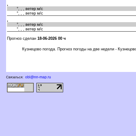
,
°, , , ветер м/с
°, , , ветер м/с
,
°, , , ветер м/с
°, , , ветер м/с
Прогноз сделан
18-06-2026 00 ч
Кузнецово погода. Прогноз погоды на две недели - Кузнецов
obl@nn-map.ru
Связаться: