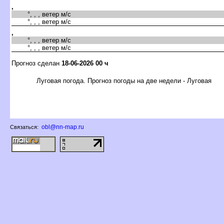
,
°, , , ветер м/с
°, , , ветер м/с
,
°, , , ветер м/с
°, , , ветер м/с
Прогноз сделан
18-06-2026 00 ч
Луговая погода. Прогноз погоды на две недели - Луговая
obl@nn-map.ru
Связаться: