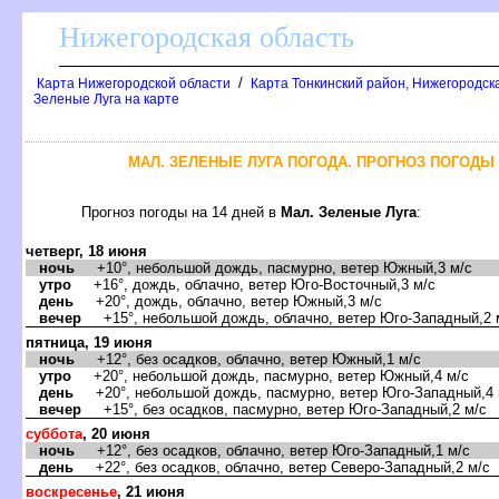
Нижегородская область
/
Карта Нижегородской области
Карта Тонкинский район, Нижегородск
Зеленые Луга на карте
МАЛ. ЗЕЛЕНЫЕ ЛУГА ПОГОДА. ПРОГНОЗ ПОГОДЫ 
Прогноз погоды на 14 дней
Мал. Зеленые Луга
:
четверг, 18 июня
ночь
+10°, небольшой дождь, пасмурно, ветер Южный,3 м/с
утро
+16°, дождь, облачно, ветер Юго-Восточный,3 м/с
день
+20°, дождь, облачно, ветер Южный,3 м/с
ечер
+15°, небольшой дождь, облачно, ветер Юго-Западный,2 
пятница, 19 июня
ночь
+12°, без осадков, облачно, ветер Южный,1 м/с
утро
+20°, небольшой дождь, пасмурно, ветер Южный,4 м/с
день
+20°, небольшой дождь, пасмурно, ветер Юго-Западный,4 
ечер
+15°, без осадков, пасмурно, ветер Юго-Западный,2 м/с
суббота
, 20 июня
ночь
+12°, без осадков, облачно, ветер Юго-Западный,1 м/с
день
+22°, без осадков, облачно, ветер Северо-Западный,2 м/с
оскресенье
, 21 июня