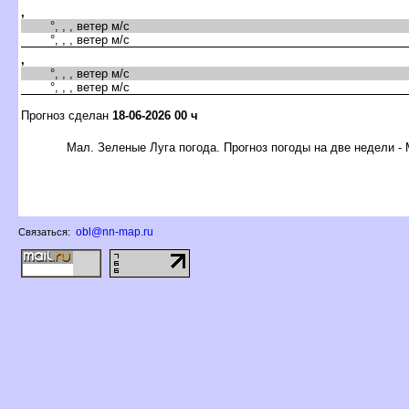
,
°, , , ветер м/с
°, , , ветер м/с
,
°, , , ветер м/с
°, , , ветер м/с
Прогноз сделан
18-06-2026 00 ч
Мал. Зеленые Луга погода. Прогноз погоды на две недели -
obl@nn-map.ru
Связаться: