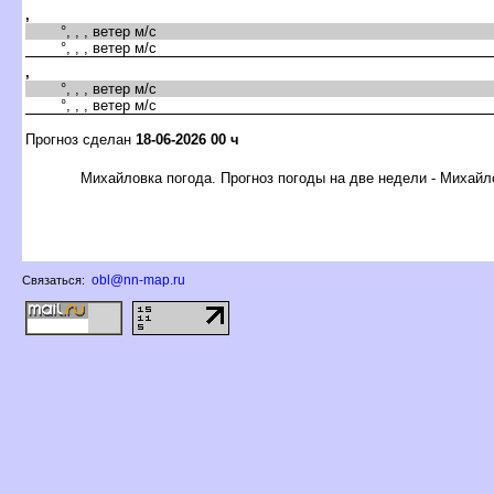
,
°, , , ветер м/с
°, , , ветер м/с
,
°, , , ветер м/с
°, , , ветер м/с
Прогноз сделан
18-06-2026 00 ч
Михайловка погода. Прогноз погоды на две недели - Михайл
obl@nn-map.ru
Связаться: