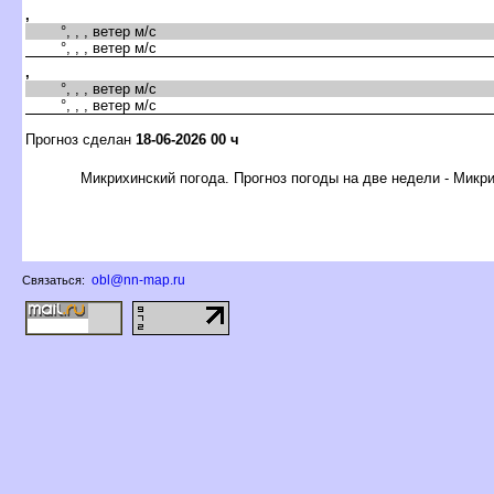
,
°, , , ветер м/с
°, , , ветер м/с
,
°, , , ветер м/с
°, , , ветер м/с
Прогноз сделан
18-06-2026 00 ч
Микрихинский погода. Прогноз погоды на две недели - Микр
obl@nn-map.ru
Связаться: