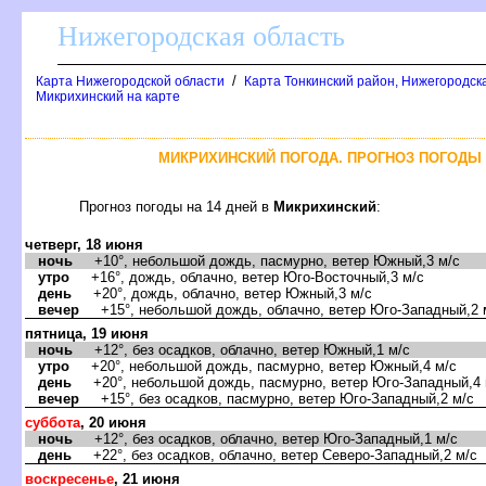
Нижегородская область
/
Карта Нижегородской области
Карта Тонкинский район, Нижегородск
Микрихинский на карте
МИКРИХИНСКИЙ ПОГОДА. ПРОГНОЗ ПОГОДЫ 
Прогноз погоды на 14 дней
Микрихинский
:
четверг, 18 июня
ночь
+10°, небольшой дождь, пасмурно, ветер Южный,3 м/с
утро
+16°, дождь, облачно, ветер Юго-Восточный,3 м/с
день
+20°, дождь, облачно, ветер Южный,3 м/с
ечер
+15°, небольшой дождь, облачно, ветер Юго-Западный,2 
пятница, 19 июня
ночь
+12°, без осадков, облачно, ветер Южный,1 м/с
утро
+20°, небольшой дождь, пасмурно, ветер Южный,4 м/с
день
+20°, небольшой дождь, пасмурно, ветер Юго-Западный,4 
ечер
+15°, без осадков, пасмурно, ветер Юго-Западный,2 м/с
суббота
, 20 июня
ночь
+12°, без осадков, облачно, ветер Юго-Западный,1 м/с
день
+22°, без осадков, облачно, ветер Северо-Западный,2 м/с
оскресенье
, 21 июня