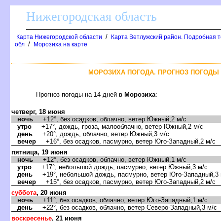
Нижегородская область
/
Карта Нижегородской области
Карта Ветлужский район. Подробная 
/
обл
Морозиха на карте
МОРОЗИХА ПОГОДА. ПРОГНОЗ ПОГОДЫ 
Прогноз погоды на 14 дней
Морозиха
:
четверг, 18 июня
ночь
+12°, без осадков, облачно, ветер Южный,2 м/с
утро
+17°, дождь, гроза, малооблачно, ветер Южный,2 м/с
день
+20°, дождь, облачно, ветер Южный,3 м/с
ечер
+16°, без осадков, пасмурно, ветер Юго-Западный,2 м/с
пятница, 19 июня
ночь
+12°, без осадков, облачно, ветер Южный,1 м/с
утро
+17°, небольшой дождь, пасмурно, ветер Южный,3 м/с
день
+19°, небольшой дождь, пасмурно, ветер Юго-Западный,3 
ечер
+15°, без осадков, пасмурно, ветер Юго-Западный,2 м/с
суббота
, 20 июня
ночь
+11°, без осадков, облачно, ветер Юго-Западный,1 м/с
день
+22°, без осадков, облачно, ветер Северо-Западный,3 м/с
оскресенье
, 21 июня