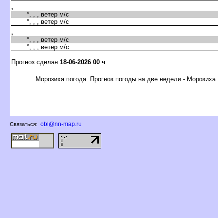
,
°, , , ветер м/с
°, , , ветер м/с
,
°, , , ветер м/с
°, , , ветер м/с
Прогноз сделан
18-06-2026 00 ч
Морозиха погода. Прогноз погоды на две недели - Морозиха
obl@nn-map.ru
Связаться: