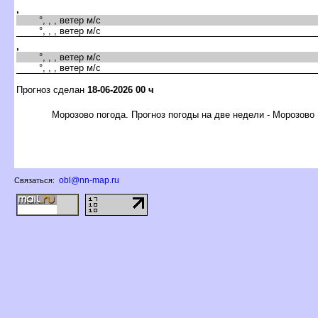
,
°, , , ветер м/с
°, , , ветер м/с
,
°, , , ветер м/с
°, , , ветер м/с
Прогноз сделан
18-06-2026 00 ч
Морозово погода. Прогноз погоды на две недели - Морозово
obl@nn-map.ru
Связаться: