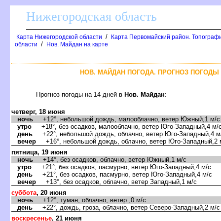
Нижегородская область
/
Карта Нижегородской области
Карта Первомайский район. Топограф
/
области
Нов. Майдан на карте
НОВ. МАЙДАН ПОГОДА. ПРОГНОЗ ПОГОДЫ 
Прогноз погоды на 14 дней
Нов. Майдан
:
четверг, 18 июня
ночь
+12°, небольшой дождь, малооблачно, ветер Южный,1 м/с
утро
+18°, без осадков, малооблачно, ветер Юго-Западный,4 м/
день
+22°, небольшой дождь, облачно, ветер Юго-Западный,4 м
ечер
+16°, небольшой дождь, облачно, ветер Юго-Западный,2 
пятница, 19 июня
ночь
+14°, без осадков, облачно, ветер Южный,1 м/с
утро
+21°, без осадков, пасмурно, ветер Юго-Западный,4 м/с
день
+21°, без осадков, пасмурно, ветер Юго-Западный,4 м/с
ечер
+13°, без осадков, облачно, ветер Западный,1 м/с
суббота
, 20 июня
ночь
+12°, туман, облачно, ветер ,0 м/с
день
+22°, дождь, гроза, облачно, ветер Северо-Западный,2 м/с
оскресенье
, 21 июня