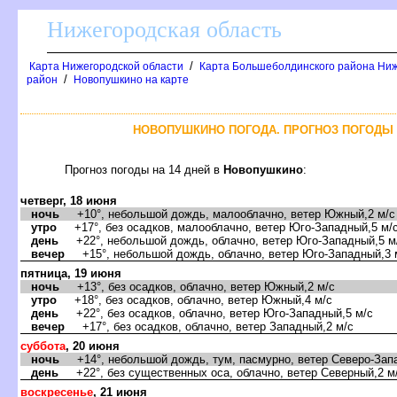
Нижегородская область
/
Карта Нижегородской области
Карта Большеболдинского района Ниж
/
район
Новопушкино на карте
НОВОПУШКИНО ПОГОДА. ПРОГНОЗ ПОГОДЫ 
Прогноз погоды на 14 дней
Новопушкино
:
четверг, 18 июня
ночь
+10°, небольшой дождь, малооблачно, ветер Южный,2 м/с
утро
+17°, без осадков, малооблачно, ветер Юго-Западный,5 м/
день
+22°, небольшой дождь, облачно, ветер Юго-Западный,5 м
ечер
+15°, небольшой дождь, облачно, ветер Юго-Западный,3 
пятница, 19 июня
ночь
+13°, без осадков, облачно, ветер Южный,2 м/с
утро
+18°, без осадков, облачно, ветер Южный,4 м/с
день
+22°, без осадков, облачно, ветер Юго-Западный,5 м/с
ечер
+17°, без осадков, облачно, ветер Западный,2 м/с
суббота
, 20 июня
ночь
+14°, небольшой дождь, тум, пасмурно, ветер Северо-Запа
день
+22°, без существенных оса, облачно, ветер Северный,2 м
оскресенье
, 21 июня