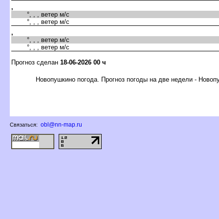
,
°, , , ветер м/с
°, , , ветер м/с
,
°, , , ветер м/с
°, , , ветер м/с
Прогноз сделан
18-06-2026 00 ч
Новопушкино погода. Прогноз погоды на две недели - Новоп
obl@nn-map.ru
Связаться: