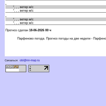
,
°, , , ветер м/с
°, , , ветер м/с
,
°, , , ветер м/с
°, , , ветер м/с
Прогноз сделан
18-06-2026 00 ч
Парфеново погода. Прогноз погоды на две недели - Парфен
obl@nn-map.ru
Связаться: