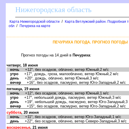
Нижегородская область
/
Карта Нижегородской области
Карта Ветлужский район. Подробная 
/
обл
Печуриха на карте
ПЕЧУРИХА ПОГОДА. ПРОГНОЗ ПОГОДЫ 
Прогноз погоды на 14 дней
Печуриха
:
четверг, 18 июня
ночь
+12°, без осадков, облачно, ветер Южный,2 м/с
утро
+17°, дождь, гроза, малооблачно, ветер Южный,2 м/с
день
+20°, дождь, облачно, ветер Южный,3 м/с
ечер
+16°, без осадков, пасмурно, ветер Юго-Западный,2 м/с
пятница, 19 июня
ночь
+12°, без осадков, облачно, ветер Южный,1 м/с
утро
+17°, небольшой дождь, пасмурно, ветер Южный,3 м/с
день
+19°, небольшой дождь, пасмурно, ветер Юго-Западный,3 
ечер
+15°, без осадков, пасмурно, ветер Юго-Западный,2 м/с
суббота
, 20 июня
ночь
+11°, без осадков, облачно, ветер Юго-Западный,1 м/с
день
+22°, без осадков, облачно, ветер Северо-Западный,3 м/с
оскресенье
, 21 июня