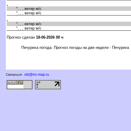
,
°, , , ветер м/с
°, , , ветер м/с
,
°, , , ветер м/с
°, , , ветер м/с
Прогноз сделан
18-06-2026 00 ч
Печуриха погода. Прогноз погоды на две недели - Печуриха
obl@nn-map.ru
Связаться: