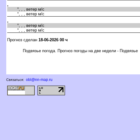
,
°, , , ветер м/с
°, , , ветер м/с
,
°, , , ветер м/с
°, , , ветер м/с
Прогноз сделан
18-06-2026 00 ч
Подвязье погода. Прогноз погоды на две недели - Подвязье
obl@nn-map.ru
Связаться: