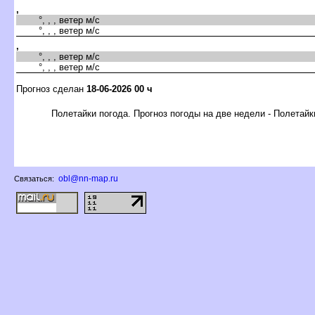
,
°, , , ветер м/с
°, , , ветер м/с
,
°, , , ветер м/с
°, , , ветер м/с
Прогноз сделан
18-06-2026 00 ч
Полетайки погода. Прогноз погоды на две недели - Полетайк
obl@nn-map.ru
Связаться: