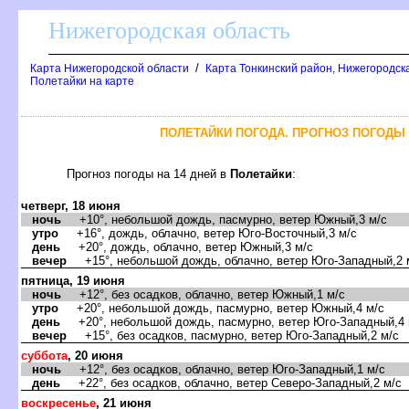
Нижегородская область
/
Карта Нижегородской области
Карта Тонкинский район, Нижегородск
Полетайки на карте
ПОЛЕТАЙКИ ПОГОДА. ПРОГНОЗ ПОГОДЫ 
Прогноз погоды на 14 дней
Полетайки
:
четверг, 18 июня
ночь
+10°, небольшой дождь, пасмурно, ветер Южный,3 м/с
утро
+16°, дождь, облачно, ветер Юго-Восточный,3 м/с
день
+20°, дождь, облачно, ветер Южный,3 м/с
ечер
+15°, небольшой дождь, облачно, ветер Юго-Западный,2 
пятница, 19 июня
ночь
+12°, без осадков, облачно, ветер Южный,1 м/с
утро
+20°, небольшой дождь, пасмурно, ветер Южный,4 м/с
день
+20°, небольшой дождь, пасмурно, ветер Юго-Западный,4 
ечер
+15°, без осадков, пасмурно, ветер Юго-Западный,2 м/с
суббота
, 20 июня
ночь
+12°, без осадков, облачно, ветер Юго-Западный,1 м/с
день
+22°, без осадков, облачно, ветер Северо-Западный,2 м/с
оскресенье
, 21 июня