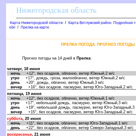
Нижегородская область
/
Карта Нижегородской области
Карта Ветлужский район. Подробная 
/
обл
Прелка на карте
ПРЕЛКА ПОГОДА. ПРОГНОЗ ПОГОДЫ 
Прогноз погоды на 14 дней
Прелка
:
четверг, 18 июня
ночь
+12°, без осадков, облачно, ветер Южный,2 м/с
утро
+17°, дождь, гроза, малооблачно, ветер Южный,2 м/с
день
+20°, дождь, облачно, ветер Южный,3 м/с
ечер
+16°, без осадков, пасмурно, ветер Юго-Западный,2 м/с
пятница, 19 июня
ночь
+12°, без осадков, облачно, ветер Южный,1 м/с
утро
+17°, небольшой дождь, пасмурно, ветер Южный,3 м/с
день
+19°, небольшой дождь, пасмурно, ветер Юго-Западный,3 
ечер
+15°, без осадков, пасмурно, ветер Юго-Западный,2 м/с
суббота
, 20 июня
ночь
+11°, без осадков, облачно, ветер Юго-Западный,1 м/с
день
+22°, без осадков, облачно, ветер Северо-Западный,3 м/с
оскресенье
, 21 июня