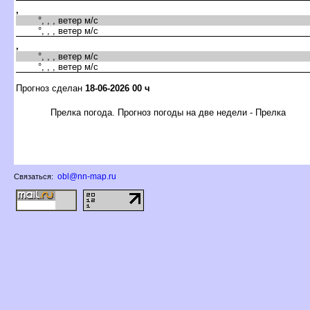
,
°, , , ветер м/с
°, , , ветер м/с
,
°, , , ветер м/с
°, , , ветер м/с
Прогноз сделан
18-06-2026 00 ч
Прелка погода. Прогноз погоды на две недели - Прелка
obl@nn-map.ru
Связаться: