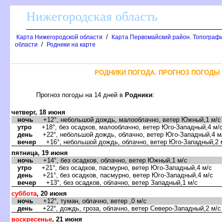
Нижегородская область
/
Карта Нижегородской области
Карта Первомайский район. Топограф
/
области
Родники на карте
РОДНИКИ ПОГОДА. ПРОГНОЗ ПОГОДЫ 
Прогноз погоды на 14 дней
Родники
:
четверг, 18 июня
ночь
+12°, небольшой дождь, малооблачно, ветер Южный,1 м/с
утро
+18°, без осадков, малооблачно, ветер Юго-Западный,4 м/
день
+22°, небольшой дождь, облачно, ветер Юго-Западный,4 м
ечер
+16°, небольшой дождь, облачно, ветер Юго-Западный,2 
пятница, 19 июня
ночь
+14°, без осадков, облачно, ветер Южный,1 м/с
утро
+21°, без осадков, пасмурно, ветер Юго-Западный,4 м/с
день
+21°, без осадков, пасмурно, ветер Юго-Западный,4 м/с
ечер
+13°, без осадков, облачно, ветер Западный,1 м/с
суббота
, 20 июня
ночь
+12°, туман, облачно, ветер ,0 м/с
день
+22°, дождь, гроза, облачно, ветер Северо-Западный,2 м/с
оскресенье
, 21 июня