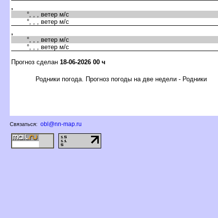
,
°, , , ветер м/с
°, , , ветер м/с
,
°, , , ветер м/с
°, , , ветер м/с
Прогноз сделан
18-06-2026 00 ч
Родники погода. Прогноз погоды на две недели - Родники
obl@nn-map.ru
Связаться: