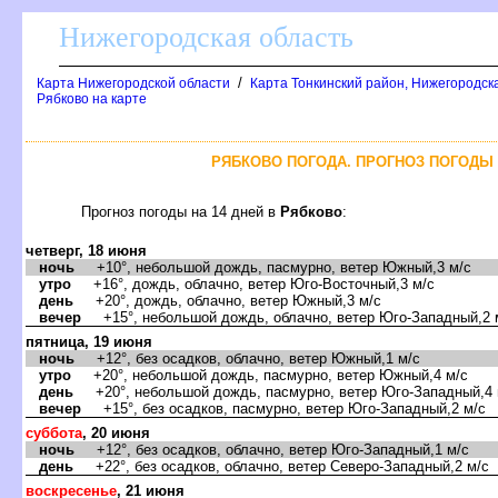
Нижегородская область
/
Карта Нижегородской области
Карта Тонкинский район, Нижегородск
Рябково на карте
РЯБКОВО ПОГОДА. ПРОГНОЗ ПОГОДЫ 
Прогноз погоды на 14 дней
Рябково
:
четверг, 18 июня
ночь
+10°, небольшой дождь, пасмурно, ветер Южный,3 м/с
утро
+16°, дождь, облачно, ветер Юго-Восточный,3 м/с
день
+20°, дождь, облачно, ветер Южный,3 м/с
ечер
+15°, небольшой дождь, облачно, ветер Юго-Западный,2 
пятница, 19 июня
ночь
+12°, без осадков, облачно, ветер Южный,1 м/с
утро
+20°, небольшой дождь, пасмурно, ветер Южный,4 м/с
день
+20°, небольшой дождь, пасмурно, ветер Юго-Западный,4 
ечер
+15°, без осадков, пасмурно, ветер Юго-Западный,2 м/с
суббота
, 20 июня
ночь
+12°, без осадков, облачно, ветер Юго-Западный,1 м/с
день
+22°, без осадков, облачно, ветер Северо-Западный,2 м/с
оскресенье
, 21 июня