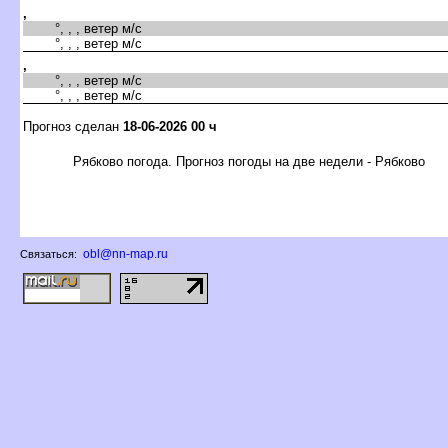
,
°, , , ветер м/с
°, , , ветер м/с
,
°, , , ветер м/с
°, , , ветер м/с
Прогноз сделан
18-06-2026 00 ч
Рябково погода. Прогноз погоды на две недели - Рябково
obl@nn-map.ru
Связаться: