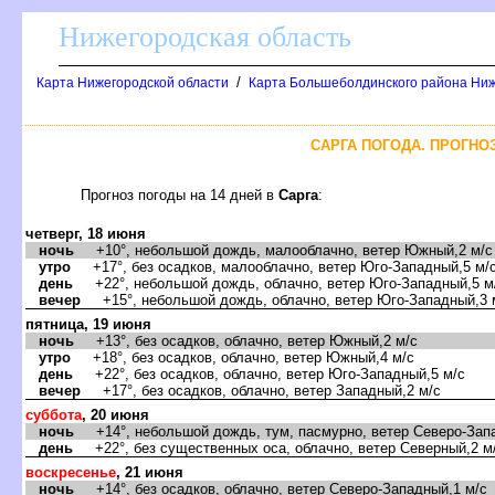
Нижегородская область
/
Карта Нижегородской области
Карта Большеболдинского района Ниж
САРГА ПОГОДА. ПРОГНОЗ
Прогноз погоды на 14 дней
Сарга
:
четверг, 18 июня
ночь
+10°, небольшой дождь, малооблачно, ветер Южный,2 м/с
утро
+17°, без осадков, малооблачно, ветер Юго-Западный,5 м/
день
+22°, небольшой дождь, облачно, ветер Юго-Западный,5 м
ечер
+15°, небольшой дождь, облачно, ветер Юго-Западный,3 
пятница, 19 июня
ночь
+13°, без осадков, облачно, ветер Южный,2 м/с
утро
+18°, без осадков, облачно, ветер Южный,4 м/с
день
+22°, без осадков, облачно, ветер Юго-Западный,5 м/с
ечер
+17°, без осадков, облачно, ветер Западный,2 м/с
суббота
, 20 июня
ночь
+14°, небольшой дождь, тум, пасмурно, ветер Северо-Запа
день
+22°, без существенных оса, облачно, ветер Северный,2 м
оскресенье
, 21 июня
ночь
+14°, без осадков, облачно, ветер Северо-Западный,1 м/с