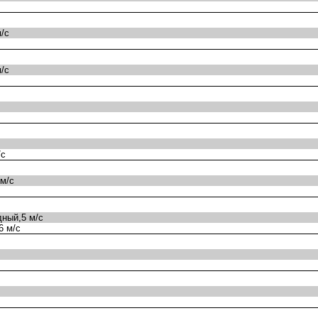
/с
/с
/с
м/с
ный,5 м/с
6 м/с