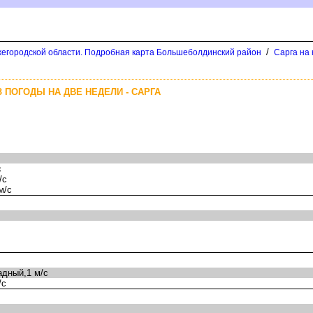
/
егородской области. Подробная карта Большеболдинский район
Сарга на 
 ПОГОДЫ НА ДВЕ НЕДЕЛИ - САРГА
с
/с
м/с
дный,1 м/с
/с