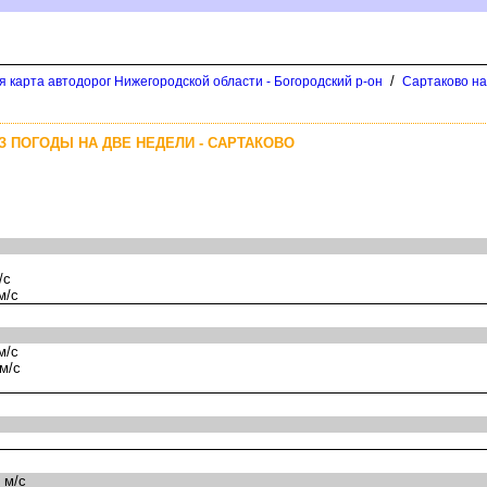
/
 карта автодорог Нижегородской области - Богородский р-он
Сартаково на
З ПОГОДЫ НА ДВЕ НЕДЕЛИ - САРТАКОВО
/с
м/с
м/с
м/с
 м/с