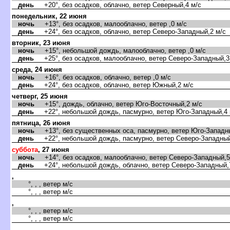
день
+20°, без осадков, облачно, ветер Северный,4 м/с
понедельник, 22 июня
ночь
+13°, без осадков, малооблачно, ветер ,0 м/с
день
+24°, без осадков, облачно, ветер Северо-Западный,2 м/с
торник, 23 июня
ночь
+15°, небольшой дождь, малооблачно, ветер ,0 м/с
день
+25°, без осадков, малооблачно, ветер Северо-Западный,3
среда, 24 июня
ночь
+16°, без осадков, облачно, ветер ,0 м/с
день
+24°, без осадков, облачно, ветер Южный,2 м/с
четверг, 25 июня
ночь
+15°, дождь, облачно, ветер Юго-Восточный,2 м/с
день
+22°, небольшой дождь, пасмурно, ветер Юго-Западный,4 
пятница, 26 июня
ночь
+13°, без существенных оса, пасмурно, ветер Юго-Западны
день
+22°, небольшой дождь, пасмурно, ветер Северо-Западный
суббота
, 27 июня
ночь
+14°, без осадков, малооблачно, ветер Северо-Западный,5
день
+24°, небольшой дождь, облачно, ветер Северо-Западный,
,
°, , , ветер м/с
°, , , ветер м/с
,
°, , , ветер м/с
°, , , ветер м/с
,