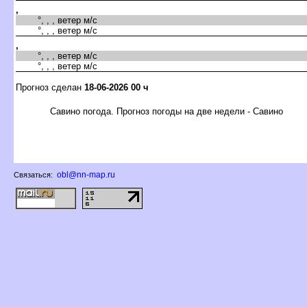
,
°, , , ветер м/с
°, , , ветер м/с
,
°, , , ветер м/с
°, , , ветер м/с
Прогноз сделан
18-06-2026 00 ч
Савино погода. Прогноз погоды на две недели - Савино
obl@nn-map.ru
Связаться: