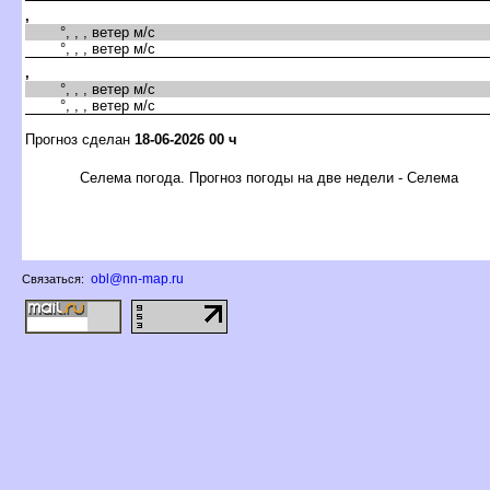
,
°, , , ветер м/с
°, , , ветер м/с
,
°, , , ветер м/с
°, , , ветер м/с
Прогноз сделан
18-06-2026 00 ч
Селема погода. Прогноз погоды на две недели - Селема
obl@nn-map.ru
Связаться: