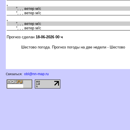
,
°, , , ветер м/с
°, , , ветер м/с
,
°, , , ветер м/с
°, , , ветер м/с
Прогноз сделан
18-06-2026 00 ч
Шестово погода. Прогноз погоды на две недели - Шестово
obl@nn-map.ru
Связаться: