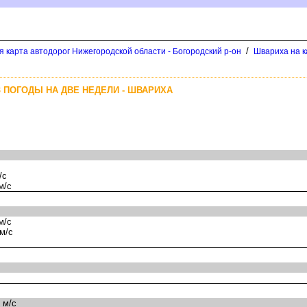
/
 карта автодорог Нижегородской области - Богородский р-он
Швариха на к
 ПОГОДЫ НА ДВЕ НЕДЕЛИ - ШВАРИХА
/с
м/с
м/с
м/с
 м/с