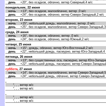
день
+20°, без осадков, облачно, ветер Северный,4 м/с
понедельник, 22 июня
ночь
+13°, без осадков, малооблачно, ветер ,0 м/с
день
+24°, без осадков, облачно, ветер Северо-Западный,2 м/с
торник, 23 июня
ночь
+15°, небольшой дождь, малооблачно, ветер ,0 м/с
день
+25°, без осадков, малооблачно, ветер Северо-Западный,3
среда, 24 июня
ночь
+16°, без осадков, облачно, ветер ,0 м/с
день
+24°, без осадков, облачно, ветер Южный,2 м/с
четверг, 25 июня
ночь
+15°, дождь, облачно, ветер Юго-Восточный,2 м/с
день
+22°, небольшой дождь, пасмурно, ветер Юго-Западный,4 
пятница, 26 июня
ночь
+13°, без существенных оса, пасмурно, ветер Юго-Западны
день
+22°, небольшой дождь, пасмурно, ветер Северо-Западный
суббота
, 27 июня
ночь
+14°, без осадков, малооблачно, ветер Северо-Западный,5
день
+24°, небольшой дождь, облачно, ветер Северо-Западный,
,
°, , , ветер м/с
°, , , ветер м/с
,
°, , , ветер м/с
°, , , ветер м/с
,