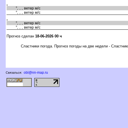
,
°, , , ветер м/с
°, , , ветер м/с
,
°, , , ветер м/с
°, , , ветер м/с
Прогноз сделан
18-06-2026 00 ч
Сластники погода. Прогноз погоды на две недели - Сластник
obl@nn-map.ru
Связаться: