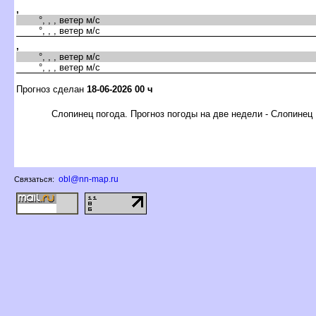
,
°, , , ветер м/с
°, , , ветер м/с
,
°, , , ветер м/с
°, , , ветер м/с
Прогноз сделан
18-06-2026 00 ч
Слопинец погода. Прогноз погоды на две недели - Слопинец
obl@nn-map.ru
Связаться: