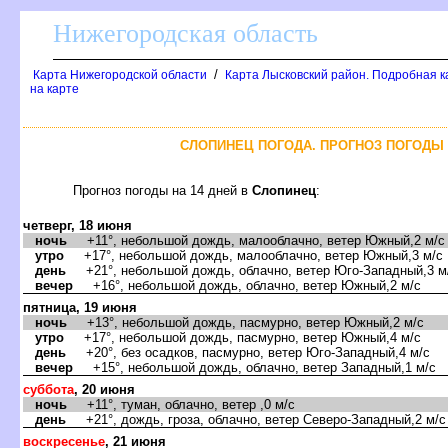
Нижегородская область
/
Карта Нижегородской области
Карта Лысковский район. Подробная к
на карте
СЛОПИНЕЦ ПОГОДА. ПРОГНОЗ ПОГОДЫ 
Прогноз погоды на 14 дней
Слопинец
:
четверг, 18 июня
ночь
+11°, небольшой дождь, малооблачно, ветер Южный,2 м/с
утро
+17°, небольшой дождь, малооблачно, ветер Южный,3 м/с
день
+21°, небольшой дождь, облачно, ветер Юго-Западный,3 м
ечер
+16°, небольшой дождь, облачно, ветер Южный,2 м/с
пятница, 19 июня
ночь
+13°, небольшой дождь, пасмурно, ветер Южный,2 м/с
утро
+17°, небольшой дождь, пасмурно, ветер Южный,4 м/с
день
+20°, без осадков, пасмурно, ветер Юго-Западный,4 м/с
ечер
+15°, небольшой дождь, облачно, ветер Западный,1 м/с
суббота
, 20 июня
ночь
+11°, туман, облачно, ветер ,0 м/с
день
+21°, дождь, гроза, облачно, ветер Северо-Западный,2 м/с
оскресенье
, 21 июня