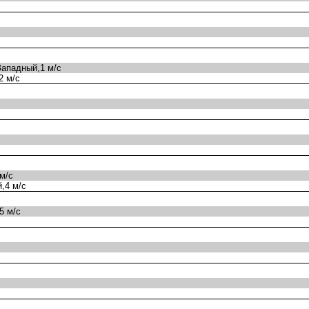
ападный,1 м/с
2 м/с
м/с
,4 м/с
5 м/с