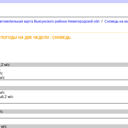
/
втомобильная карта Выксунского района Нижегородской обл
Сноведь на к
 ПОГОДЫ НА ДВЕ НЕДЕЛИ - СНОВЕДЬ
2 м/с
с
/с
м/с
м/с
й,2 м/с
/с
 м/с