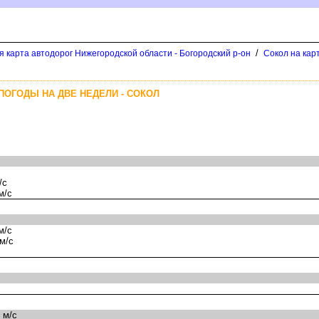
/
 карта автодорог Нижегородской области - Богородский р-он
Сокол на кар
ПОГОДЫ НА ДВЕ НЕДЕЛИ - СОКОЛ
/с
м/с
м/с
м/с
 м/с