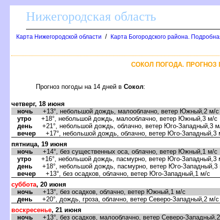
Нижегородская область
/
Карта Нижегородской области
Карта Богородского района. Подробная
СОКОЛ ПОГОДА. ПРОГНОЗ 
Прогноз погоды на 14 дней
Сокол
:
четверг, 18 июня
ночь
+13°, небольшой дождь, малооблачно, ветер Южный,2 м/с
утро
+18°, небольшой дождь, малооблачно, ветер Южный,3 м/с
день
+21°, небольшой дождь, облачно, ветер Юго-Западный,3 м
ечер
+17°, небольшой дождь, облачно, ветер Юго-Западный,3 
пятница, 19 июня
ночь
+14°, без существенных оса, облачно, ветер Южный,1 м/с
утро
+16°, небольшой дождь, пасмурно, ветер Юго-Западный,3 
день
+18°, небольшой дождь, пасмурно, ветер Юго-Западный,3 
ечер
+13°, без осадков, облачно, ветер Юго-Западный,1 м/с
суббота
, 20 июня
ночь
+13°, без осадков, облачно, ветер Южный,1 м/с
день
+20°, дождь, гроза, облачно, ветер Северо-Западный,2 м/с
оскресенье
, 21 июня
ночь
+13°, без осадков, малооблачно, ветер Северо-Западный,2