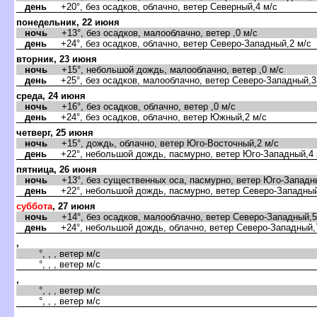
день
+20°, без осадков, облачно, ветер Северный,4 м/с
понедельник, 22 июня
ночь
+13°, без осадков, малооблачно, ветер ,0 м/с
день
+24°, без осадков, облачно, ветер Северо-Западный,2 м/с
торник, 23 июня
ночь
+15°, небольшой дождь, малооблачно, ветер ,0 м/с
день
+25°, без осадков, малооблачно, ветер Северо-Западный,3
среда, 24 июня
ночь
+16°, без осадков, облачно, ветер ,0 м/с
день
+24°, без осадков, облачно, ветер Южный,2 м/с
четверг, 25 июня
ночь
+15°, дождь, облачно, ветер Юго-Восточный,2 м/с
день
+22°, небольшой дождь, пасмурно, ветер Юго-Западный,4 
пятница, 26 июня
ночь
+13°, без существенных оса, пасмурно, ветер Юго-Западны
день
+22°, небольшой дождь, пасмурно, ветер Северо-Западный
суббота
, 27 июня
ночь
+14°, без осадков, малооблачно, ветер Северо-Западный,5
день
+24°, небольшой дождь, облачно, ветер Северо-Западный,
,
°, , , ветер м/с
°, , , ветер м/с
,
°, , , ветер м/с
°, , , ветер м/с
,