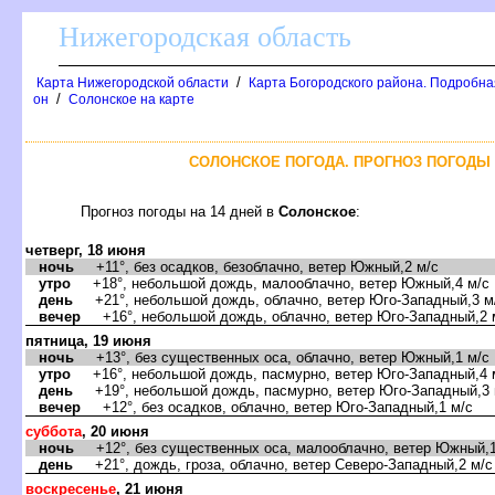
Нижегородская область
/
Карта Нижегородской области
Карта Богородского района. Подробная
/
он
Солонское на карте
СОЛОНСКОЕ ПОГОДА. ПРОГНОЗ ПОГОДЫ 
Прогноз погоды на 14 дней
Солонское
:
четверг, 18 июня
ночь
+11°, без осадков, безоблачно, ветер Южный,2 м/с
утро
+18°, небольшой дождь, малооблачно, ветер Южный,4 м/с
день
+21°, небольшой дождь, облачно, ветер Юго-Западный,3 м
ечер
+16°, небольшой дождь, облачно, ветер Юго-Западный,2 
пятница, 19 июня
ночь
+13°, без существенных оса, облачно, ветер Южный,1 м/с
утро
+16°, небольшой дождь, пасмурно, ветер Юго-Западный,4 
день
+19°, небольшой дождь, пасмурно, ветер Юго-Западный,3 
ечер
+12°, без осадков, облачно, ветер Юго-Западный,1 м/с
суббота
, 20 июня
ночь
+12°, без существенных оса, малооблачно, ветер Южный,1
день
+21°, дождь, гроза, облачно, ветер Северо-Западный,2 м/с
оскресенье
, 21 июня