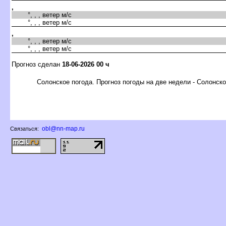
,
°, , , ветер м/с
°, , , ветер м/с
,
°, , , ветер м/с
°, , , ветер м/с
Прогноз сделан
18-06-2026 00 ч
Солонское погода. Прогноз погоды на две недели - Солонск
obl@nn-map.ru
Связаться: