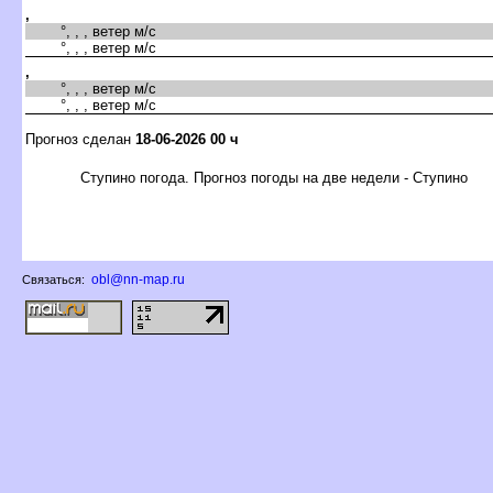
,
°, , , ветер м/с
°, , , ветер м/с
,
°, , , ветер м/с
°, , , ветер м/с
Прогноз сделан
18-06-2026 00 ч
Ступино погода. Прогноз погоды на две недели - Ступино
obl@nn-map.ru
Связаться: