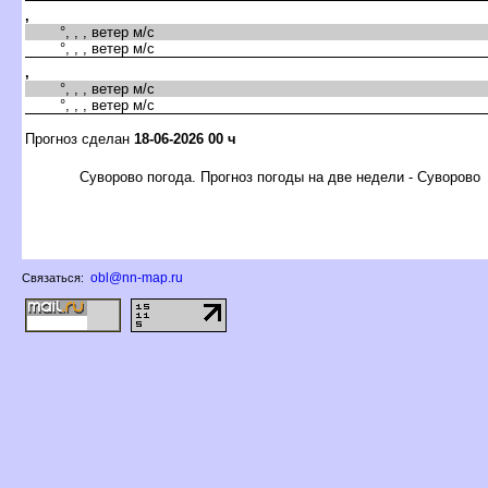
,
°, , , ветер м/с
°, , , ветер м/с
,
°, , , ветер м/с
°, , , ветер м/с
Прогноз сделан
18-06-2026 00 ч
Суворово погода. Прогноз погоды на две недели - Суворово
obl@nn-map.ru
Связаться: