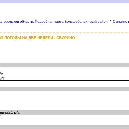
/
егородской области. Подробная карта Большеболдинский район
Свирино 
З ПОГОДЫ НА ДВЕ НЕДЕЛИ - СВИРИНО
с
/с
м/с
дный,1 м/с
/с