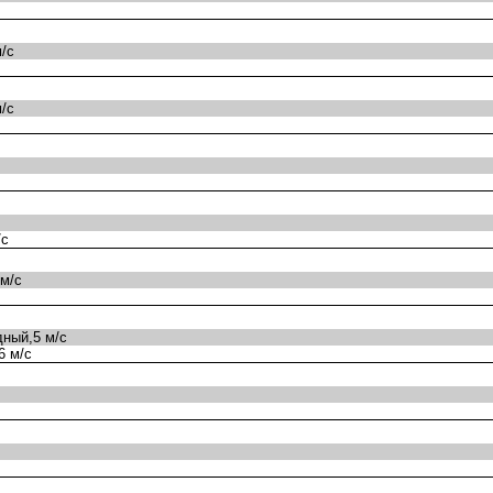
/с
/с
/с
м/с
ный,5 м/с
6 м/с