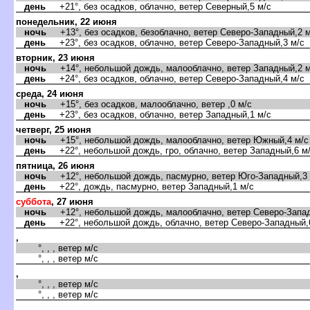
день
+21°, без осадков, облачно, ветер Северный,5 м/с
понедельник, 22 июня
ночь
+13°, без осадков, безоблачно, ветер Северо-Западный,2 м
день
+23°, без осадков, облачно, ветер Северо-Западный,3 м/с
торник, 23 июня
ночь
+14°, небольшой дождь, малооблачно, ветер Западный,2 м
день
+24°, без осадков, облачно, ветер Северо-Западный,4 м/с
среда, 24 июня
ночь
+15°, без осадков, малооблачно, ветер ,0 м/с
день
+23°, без осадков, облачно, ветер Западный,1 м/с
четверг, 25 июня
ночь
+15°, небольшой дождь, малооблачно, ветер Южный,4 м/с
день
+22°, небольшой дождь, гро, облачно, ветер Западный,6 м
пятница, 26 июня
ночь
+12°, небольшой дождь, пасмурно, ветер Юго-Западный,3 
день
+22°, дождь, пасмурно, ветер Западный,1 м/с
суббота
, 27 июня
ночь
+12°, небольшой дождь, малооблачно, ветер Северо-Запад
день
+22°, небольшой дождь, облачно, ветер Северо-Западный,
,
°, , , ветер м/с
°, , , ветер м/с
,
°, , , ветер м/с
°, , , ветер м/с
,