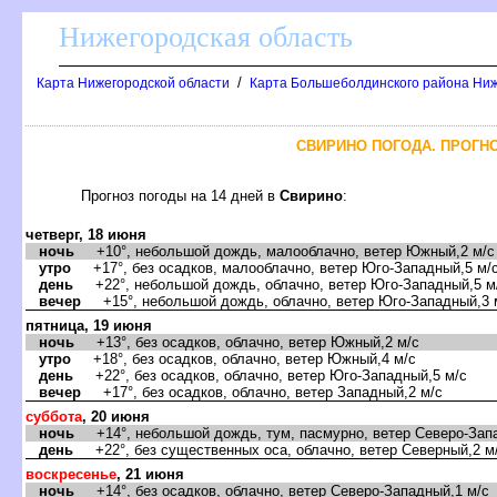
Нижегородская область
/
Карта Нижегородской области
Карта Большеболдинского района Ниж
СВИРИНО ПОГОДА. ПРОГНО
Прогноз погоды на 14 дней
Свирино
:
четверг, 18 июня
ночь
+10°, небольшой дождь, малооблачно, ветер Южный,2 м/с
утро
+17°, без осадков, малооблачно, ветер Юго-Западный,5 м/
день
+22°, небольшой дождь, облачно, ветер Юго-Западный,5 м
ечер
+15°, небольшой дождь, облачно, ветер Юго-Западный,3 
пятница, 19 июня
ночь
+13°, без осадков, облачно, ветер Южный,2 м/с
утро
+18°, без осадков, облачно, ветер Южный,4 м/с
день
+22°, без осадков, облачно, ветер Юго-Западный,5 м/с
ечер
+17°, без осадков, облачно, ветер Западный,2 м/с
суббота
, 20 июня
ночь
+14°, небольшой дождь, тум, пасмурно, ветер Северо-Запа
день
+22°, без существенных оса, облачно, ветер Северный,2 м
оскресенье
, 21 июня
ночь
+14°, без осадков, облачно, ветер Северо-Западный,1 м/с